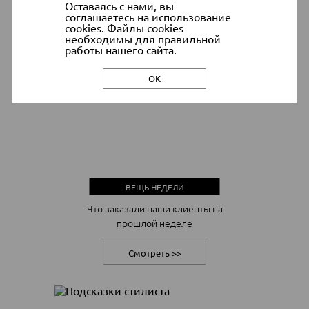
Оставаясь с нами, вы
гардероба»
соглашаетесь на использование
cookies. Файлы cookies
необходимы для правильной
Смотреть >>
работы нашего сайта.
ОК
ВЕЩЬ НЕДЕЛИ
Что заказали наши клиенты на
прошлой неделе
Смотреть >>