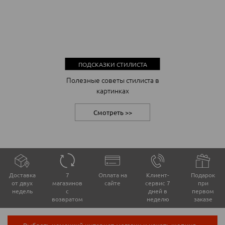
ПОДСКАЗКИ СТИЛИСТА
Полезные советы стилиста в
картинках
Смотреть >>
Доставка
7
Оплата на
Клиент-
Подарок
от двух
магазинов
сайте
сервис 7
при
недель
с
дней в
первом
возвратом
неделю
заказе