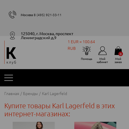
Москва
8 (495) 921-33-11
125040, г. Москва, проспект
Ленинградский д.9
1 EUR = 100.64
RUB
0
Помощь
Мой
Мой
кабинет
заказ
Главная
Бренды
Karl Lagerfeld
Купите товары Karl Lagerfeld в этих
интернет-магазинах: