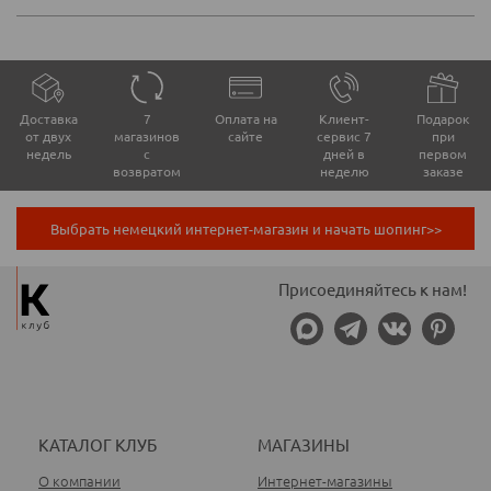
Доставка
7
Оплата на
Клиент-
Подарок
от двух
магазинов
сайте
сервис 7
при
недель
с
дней в
первом
возвратом
неделю
заказе
Выбрать немецкий интернет-магазин и начать шопинг>>
Присоединяйтесь к нам!
КАТАЛОГ КЛУБ
МАГАЗИНЫ
О компании
Интернет-магазины