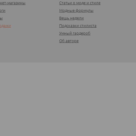
нет-магазины
Статьи о моде и стиле
оги
Модные формулы
ды
Вещь недели
одажи
Подсказки стилиста
Умный гардероб
Об авторе