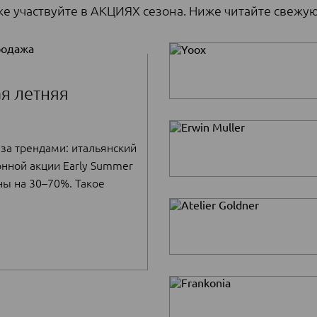
же участвуйте в АКЦИЯХ сезона. Ниже читайте свежую
я летняя
 за трендами: итальянский
нной акции Early Summer
ны на 30–70%. Такое
одня более чем реально
тите внимание:
ен новыми позициями.
лекций, сейчас — самый