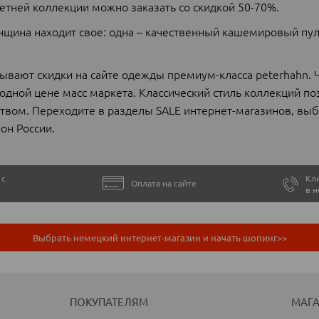
етней коллекции можно заказать со скидкой 50-70%.
нщина находит свое: одна – качественный кашемировый пул
ывают скидки на сайте одежды премиум-класса peterhahn. 
дной цене масс маркета. Классический стиль коллекций по
ством. Переходите в разделы SALE интернет-магазинов, выб
он России.
 с
Кли
Оплата на сайте
в 
Выбрать немецкий интернет-магазин и начать шопинг>>
ПОКУПАТЕЛЯМ
МАГ