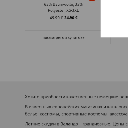
65% Baumwolle, 35%
Polyester, XS-3XL
Удачных покупок и красивого лета!
49.90 €
24.90 €
посмотреть и купить >>
Хотите приобрести качественные немецкие вещи
В известных европейских магазинах и каталогах
белье, костюмы, спортивные костюмы, аксессуа
Летние скидки в Заландо – грандиозные. Цены с