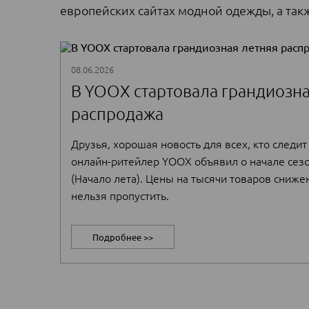
европейских сайтах модной одежды, а так
08.06.2026
В YOOX стартовала грандиозна
распродажа
Друзья, хорошая новость для всех, кто следит
онлайн-ритейлер YOOX объявил о начале сезо
(Начало лета). Цены на тысячи товаров сниже
нельзя пропустить.
Температура повышается, а цены падают. Сег
Подробнее >>
приобрести крутую дизайнерскую вещь. Обра
ассортимент распродажи обновлен и пополн
Если вы присматривали что-то из свежих кол
подходящий момент для выгодной покупки.