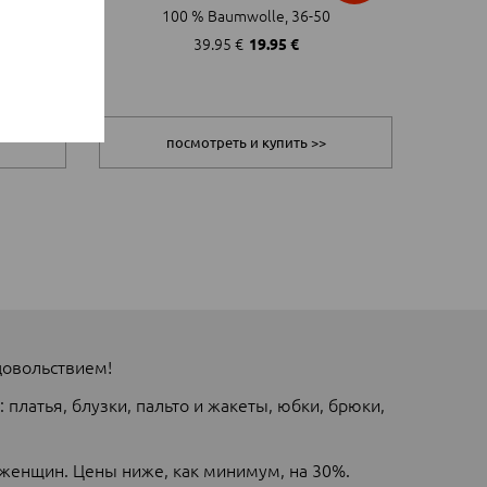
100 % Baumwolle, 36-50
39.95 €
19.95 €
посмотреть и купить >>
довольствием!
платья, блузки, пальто и жакеты, юбки, брюки,
я женщин. Цены ниже, как минимум, на 30%.