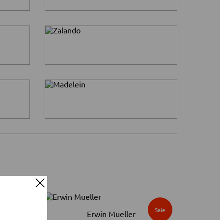
Sale
Sale
Erwin Mueller