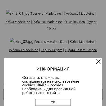
Тренчкот Madeleine
|
Футболка Madeleine
|
Юбка Madeleine
|
Рубашка Madeleine
|
Очки Ray-Ban
|
Туфли
Clarks
Ремень Massimo Dutti
|
Юбка Madeleine
|
Рубашка Madeleine
|
Серьги Pilgrim
|
Туфли Cesare Gaspari
Пуловер Madeleine
|
Юбка Madeleine
|
Туфли
ИНФОРМАЦИЯ
ALDO
|
Очки RALPH Ralph Lauren
|
Сумочка Kazar
Оставаясь с нами, вы
соглашаетесь на использование
cookies. Файлы cookies
необходимы для правильной
работы нашего сайта.
Посмотреть ещё >>
ОК