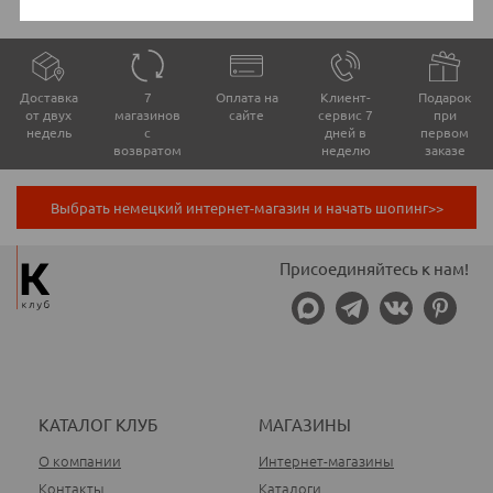
Доставка
7
Оплата на
Клиент-
Подарок
от двух
магазинов
сайте
сервис 7
при
недель
с
дней в
первом
возвратом
неделю
заказе
Выбрать немецкий интернет-магазин и начать шопинг>>
Присоединяйтесь к нам!
КАТАЛОГ КЛУБ
МАГАЗИНЫ
О компании
Интернет-магазины
Контакты
Каталоги