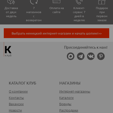
Доставка
7
Оплата на
Клиент-
Подарок
от двух
магазинов
сайте
сервис 7
при
недель
с
дней в
первом
возвратом
неделю
заказе
Выбрать немецкий интернет-магазин и начать шопинг>>
Присоединяйтесь к нам!
КАТАЛОГ КЛУБ
МАГАЗИНЫ
О компании
Интернет-магазины
Контакты
Каталоги
Вакансии
Бренды
Новости
Распродажи