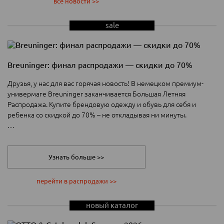
все новости >>
sale
Breuninger: финал распродажи — скидки до 70%
Друзья, у нас для вас горячая новость! В немецком премиум-
универмаге Breuninger заканчивается Большая Летняя
Распродажа. Купите брендовую одежду и обувь для себя и
ребенка со скидкой до 70% – не откладывая ни минуты.
Сегодня – последний шанс приобрести любимые вещи от
премиум-брендов с максимальными скидками. На некоторые
модели цены снижены до 70%. Выбор огромный — в разделе
Узнать больше >>
Sale представлено более 26 000 товаров.
перейти в распродажи >>
Что можно найти на распродаже Breuninger? Все, что нужно для
обновления гардероба: одежду, обувь, аксессуары для взрослых
новый каталог
и детей. Среди брендов — LONGCHAMP, American Vintage,
ba&sh, MRS & HUGS, BOSS, Ralph Lauren, Weekend Max Mara и