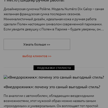
Дизайнерская сумочка Polène. Модель Numéro Dix Galop – самая
желанная французская сумка последних сезонов.
Минималистичный дизайн, идеальная кожа и ручная работа
сделали Полен настоящим символом современной парижанки.
Если увидите девушку с Полен в Париже – будьте уверены, она
не приезжая, а живет здесь. 550 € Polène-paris.com ->>
https://www.polene-paris.com/products/numero-dix-galop-root
Узнать больше >>
выбор клиентов >>
подсказки стилиста
«Внедорожник»: почему это самый выгодный стиль?
По аналогии с автомобилем, обладающим вездеходными
возможностями, этот мужской образ можно назвать самым
«проходимым» и универсальным. Он воплощает тот простой