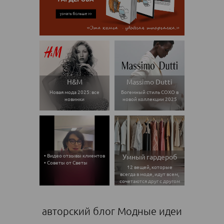
H&M
Massimo Dutti
Новая мода 2025: все
Богемный стиль СОХО в
новинки
новой коллекции 2025
• Видео отзывы клиентов
Умный гардероб
• Советы от Светы
12 вещей, которые
всегда в моде, идут всем,
сочетаются друг с другом
авторский блог Модные идеи