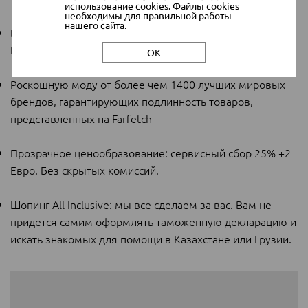
использование cookies. Файлы cookies
необходимы для правильной работы
нашего сайта.
Возможность легких покупок в интернет-магазине
Farfetch
ОК
Роскошную моду от более чем 1400 лучших мировых
брендов, гарантирующих подлинность товаров,
представленных на
Farfetch
Прозрачное ценообразование: сервисный сбор 25% +2
Евро. Без скрытых комиссий.
Шопинг All Inclusive: мы все сделаем за вас. Вам не
придется самим оформлять таможенную декларацию и
искать знакомых для помощи в Казахстане или Грузии.