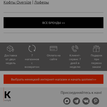
Кофты Oversize
|
Лоферы
ВСЕ БРЕНДЫ >>
Доставка
7
Оплата на
Клиент-
Подарок
от двух
магазинов
сайте
сервис 7
при
недель
с
дней в
первом
возвратом
неделю
заказе
Выбрать немецкий интернет-магазин и начать шопинг>>
Присоединяйтесь к нам!