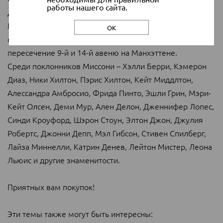
работы нашего сайта.
Давида Микеланджело и надел на него комбинезон от
Missoni. Сначала статуя Давида была выставлена на
ОК
одной из улиц Мадрида, а позже переехала на месяц на
пересечение 9-й и 14-й авеню на Манхэттене.
Среди поклонников Миссони – Хэлли Берри, Кэмерон
Диаз, Ники Хилтон, Пэрис Хилтон, Кейт Миддлтон,
Алессандра Амбросио, Фрида Пинто, Эшли Грин, Мэри-
Кейт Олсен, Деми Мур, Ален Делон, Дженнифер Лопес,
Синди Кроуфорд, Шэрон Стоун, Элтон Джон, Джулия
Робертс, Джонни Депп, Мэл Гибсон, Стивен Спилберг,
Лайза Миннелли, Катрин Денев, Лейтон Мистер, Леона
Льюис и другие знаменитости.
Приятных вам покупок!
Эти темы также могут быть интересны: