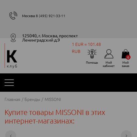
Москва
8 (495) 921-33-11
125040, г. Москва, проспект
Ленинградский д.9
1 EUR = 101.48
RUB
0
Помощь
Мой
Мой
кабинет
заказ
Главная
Бренды
MISSONI
Купите товары MISSONI в этих
интернет-магазинах: