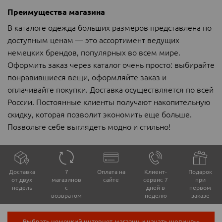
Преимущества мага
зина
В каталоге одежда больших размеров представлена по
доступным ценам — это ассортимент ведущих
немецких брендов, популярных во всем мире.
Оформить заказ через каталог очень просто: выбирайте
понравившиеся вещи, оформляйте заказ и
оплачивайте покупки. Доставка осуществляется по всей
России. Постоянные клиенты получают накопительную
скидку, которая позволит экономить еще больше.
Позвольте себе выглядеть модно и стильно!
Доставка
7
Оплата на
Клиент-
Подарок
от двух
магазинов
сайте
сервис 7
при
недель
с
дней в
первом
возвратом
неделю
заказе
Выбрать немецкий интернет-магазин и начать шопинг>>