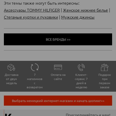
Эти темы также могут быть интересны:
Аксессуары TOMMY HILFIGER
|
Женское нижнее белье
|
Стеганые куртки и пуховики
|
Мужские джинсы
ВСЕ БРЕНДЫ >>
Доставка
7
Оплата на
Клиент-
Подарок
от двух
магазинов
сайте
сервис 7
при
недель
с
дней в
первом
возвратом
неделю
заказе
Выбрать немецкий интернет-магазин и начать шопинг>>
Присоединяйтесь к нам!