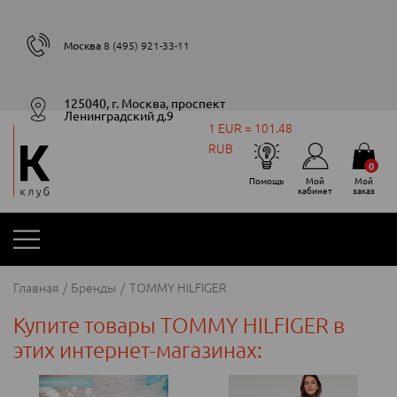
Москва
8 (495) 921-33-11
125040, г. Москва, проспект
Ленинградский д.9
1 EUR = 101.48
RUB
0
Помощь
Мой
Мой
кабинет
заказ
Главная
Бренды
TOMMY HILFIGER
Купите товары TOMMY HILFIGER в
этих интернет-магазинах: