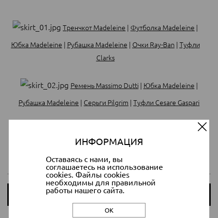
Тренчкот Madeleine
|
Футболка Madeleine
|
Юбка Madeleine
|
Рубашка Madeleine
|
Очки Ray-Ban
|
Туфли
Clarks
Ремень Massimo Dutti
|
Юбка Madeleine
|
Рубашка Madeleine
|
Серьги Pilgrim
|
Туфли Cesare Gaspari
Пуловер Madeleine
|
Юбка Madeleine
|
Туфли
ИНФОРМАЦИЯ
ALDO
|
Очки RALPH Ralph Lauren
|
Сумочка Kazar
Оставаясь с нами, вы
соглашаетесь на использование
cookies. Файлы cookies
необходимы для правильной
работы нашего сайта.
Посмотреть ещё >>
ОК