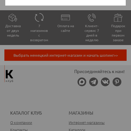
Доставка
7
Оплата на
Клиент-
Подарок
от двух
магазинов
сайте
сервис 7
при
недель
с
дней в
первом
возвратом
неделю
заказе
Выбрать немецкий интернет-магазин и начать шопинг>>
Присоединяйтесь к нам!
КАТАЛОГ КЛУБ
МАГАЗИНЫ
О компании
Интернет-магазины
Контакты
Каталоги