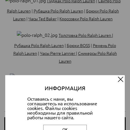
Пиджак Polo Ralph Lauren
|
Свитер Polo
Ralph Lauren
|
Рубашка Polo Ralph Lauren
|
Брюки Polo Ralph
Lauren
|
Часы Ted Baker
|
Кроссовки Polo Ralph Lauren
Толстовка Polo Ralph Lauren
|
Рубашка Polo Ralph Lauren
|
Брюки BOSS
|
Ремень Polo
Ralph Lauren
|
Часы Pierre Lannier
|
Сникерсы Polo Ralph
Lauren
Жакет Polo Ralph Lauren
|
Рубашка Polo
ИНФОРМАЦИЯ
Ralph Lauren
|
Бабочка Polo Ralph Lauren
|
Брюки Polo Ralph
Lauren
|
Жилет BOSS
|
Ботинки Melvin & Hamilton
Оставаясь с нами, вы
соглашаетесь на использование
cookies. Файлы cookies
необходимы для правильной
работы нашего сайта.
Посмотреть ещё >>
ОК