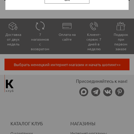
Доставка
7
Оплата на
Клиент-
Подарок
от двух
магазинов
сайте
сервис 7
при
недель
с
дней в
первом
возвратом
неделю
заказе
Выбрать немецкий интернет-магазин и начать шопинг>>
Присоединяйтесь к нам!
КАТАЛОГ КЛУБ
МАГАЗИНЫ
О компании
Интернет-магазины