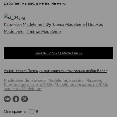
работает на вас, а не вы на него.
Кардиган Madeleine
|
Футболка Madeleine
|
Пиджак
Madeleine
|
Платье Madeleine
Начать шопинг в Madeleine >>
Узнать также: Почему наши клиентки так сильно любят Bader
Madeleine de
,
каталог Madeleine
,
каталог Мадлен
,
Мадлен весна-лето 2026
,
Madeleine весна-лето 2026
,
заказать Madeleine
8
Мне нравится