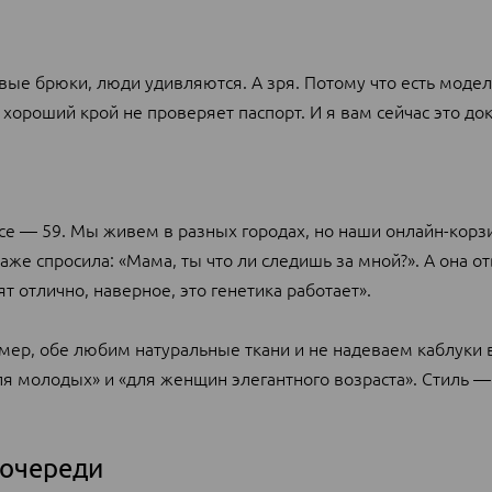
вые брюки, люди удивляются. А зря. Потому что есть модел
 хороший крой не проверяет паспорт. И я вам сейчас это до
се — 59. Мы живем в разных городах, но наши онлайн-корз
же спросила: «Мама, ты что ли следишь за мной?». А она от
 отлично, наверное, это генетика работает».
змер, обе любим натуральные ткани и не надеваем каблуки
ля молодых» и «для женщин элегантного возраста». Стиль —
 очереди