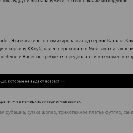
ацию. Вдруг и вы обнаружите, что ваш любимый кардиган
Bader. Эти магазины оптимизированы под сервис Каталог Клу
 в корзину ККлуб, далее переходите в Мой заказ и заканч
Madeleine и Bader не требуется предоплаты и возможен возв
щи, которые не выдают возраст >>
открытиями в немецких интернет-магазинах
ая рубашка
,
сумка шопер
,
трикотажное платье футляр
,
сан