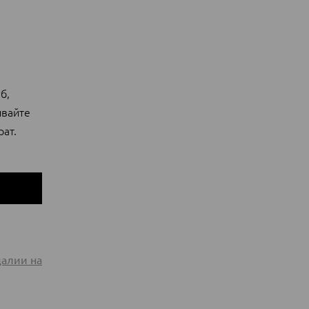
б,
ивайте
рат.
далии на