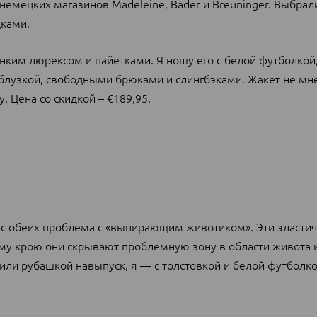
немецких магазинов Madeleine, Bader и Breuninger. Выбрал
ками.
онким люрексом и пайетками. Я ношу его с белой футболкой
блузкой, свободными брюками и слингбэками. Жакет не мне
 Цена со скидкой – €189,95.
нас обеих проблема с «выпирающим животиком». Эти эласти
му крою они скрывают проблемную зону в области живота 
 или рубашкой навыпуск, я — с толстовкой и белой футболко