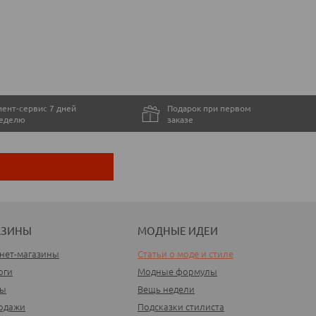
ент-сервис 7 дней
Подарок при первом
неделю
заказе
АЗИНЫ
МОДНЫЕ ИДЕИ
нет-магазины
Статьи о моде и стиле
оги
Модные формулы
ды
Вещь недели
одажи
Подсказки стилиста