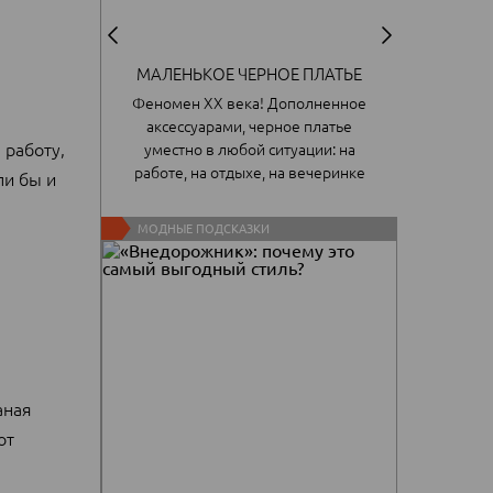
Т
МАЛЕНЬКОЕ ЧЕРНОЕ ПЛАТЬЕ
Черные
Феномен ХХ века! Дополненное
сантиме
аксессуарами, черное платье
сочета
 работу,
уместно в любой ситуации: на
и наде
работе, на отдыхе, на вечеринке
ли бы и
МОДНЫЕ ПОДСКАЗКИ
аная
от