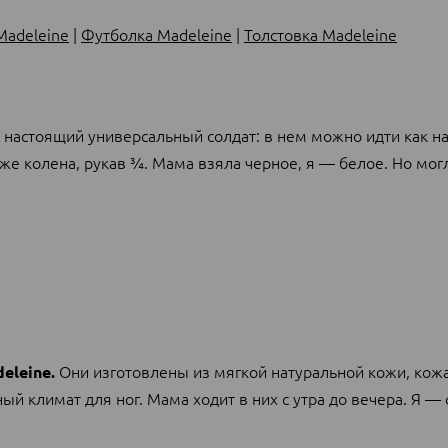
Madeleine
|
Футболка Madeleine
|
Толстовка Madeleine
о настоящий универсальный солдат: в нем можно идти как на
иже колена, рукав ¾. Мама взяла черное, я — белое. Но мог
Они изготовлены из мягкой натуральной кожи, кож
eleine.
 климат для ног. Мама ходит в них с утра до вечера. Я — 