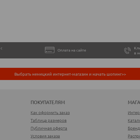
 с
Кли
Оплата на сайте
в 
Выбрать немецкий интернет-магазин и начать шопинг>>
ПОКУПАТЕЛЯМ
МАГ
Как оформить заказ
Интер
Таблица размеров
Катал
Публичная оферта
Брен
Условия заказа
Распр