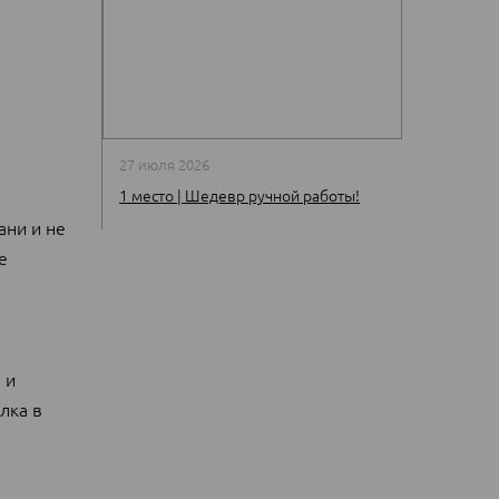
27 июля 2026
1 место | Шедевр ручной работы!
ани и не
е
 и
лка в