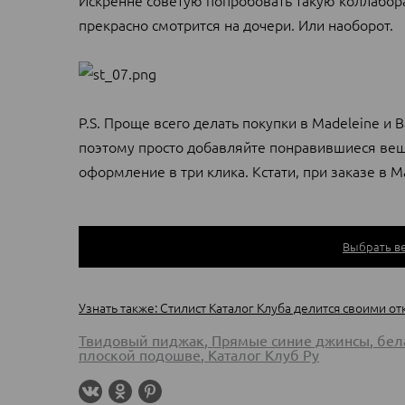
Искренне советую попробовать такую коллабор
прекрасно смотрится на дочери. Или наоборот.
P.S. Проще всего делать покупки в Madeleine и 
поэтому просто добавляйте понравившиеся вещи
оформление в три клика. Кстати, при заказе в 
Выбрать ве
Узнать также: Стилист Каталог Клуба делится своими 
Твидовый пиджак
,
Прямые синие джинсы
,
бел
плоской подошве
,
Каталог Клуб Ру