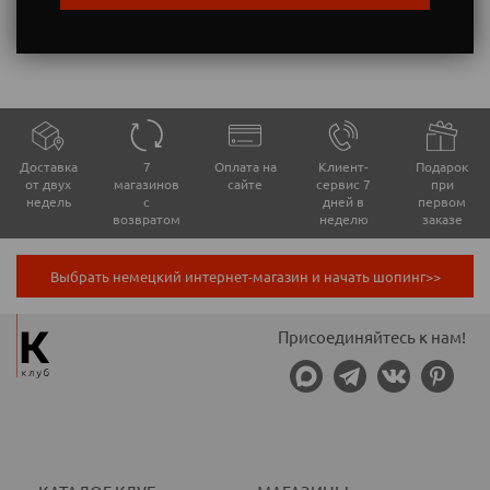
Доставка
7
Оплата на
Клиент-
Подарок
от двух
магазинов
сайте
сервис 7
при
недель
с
дней в
первом
возвратом
неделю
заказе
Выбрать немецкий интернет-магазин и начать шопинг>>
Присоединяйтесь к нам!