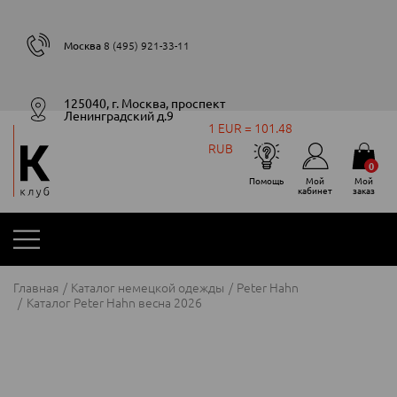
Москва
8 (495) 921-33-11
125040, г. Москва, проспект
Ленинградский д.9
1 EUR = 101.48
RUB
0
Помощь
Мой
Мой
кабинет
заказ
Главная
Каталог немецкой одежды
Peter Hahn
Каталог Peter Hahn весна 2026