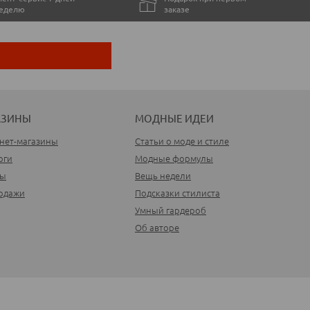
неделю
заказе
АЗИНЫ
МОДНЫЕ ИДЕИ
нет-магазины
Статьи о моде и стиле
оги
Модные формулы
ды
Вещь недели
одажи
Подсказки стилиста
Умный гардероб
Об авторе