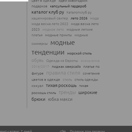
цвет в одежде
идеи новогодних
подарков
капсульный гардероб
каталог клуб ру
Каталогклуб ру
кашемировый свитер
лето 2026
мода
мода весна лето 2022
мода весна лето
2023
модное лето
модные летние
платья
модные принты
модные
модные
сникерсы
тенденции
морской стиль
обувь
Одежда из Европы
осень-зима
2016/2017
пиджак оверсайз
платье по
правила стиля
фигуре
сочетание
цветов в одежде
стиль
стиль одежды
тихая роскошь
кэжуал
тихая
тренды
широкие
роскошь стиль
брюки
юбка макси
ент-сервис 7 дней
Подарок при первом