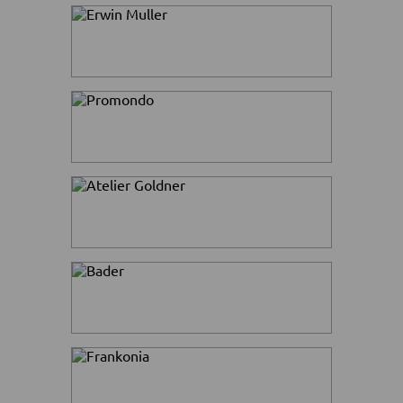
Каждый день новые
>
Peter Hahn
поступления в Распродажу.
Скидки до 60%.
Купите со скидкой
>
Madeleine
любую из 2125 дизайнерских
вещей. Скидки до 50%.
Супер Распродажа!
>
Frankonia
Топ-бренды для женщин и
мужчин. Скидки до -70%.
Скидки до -50%
>
Massimo Dutti
на ультрамодную классику.
Женская, мужская и
>
Galeria
детская мода – со скидами до
-50%.
Более 30 000
>
Breuninger
первоклассных вещей со
скидками до -50%. Одежда, обувь,