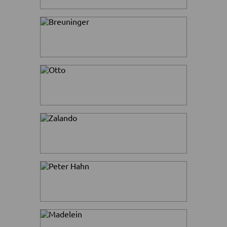
аксессуары среднеценовых марок,
а также брендов люкс-сегмента.
Для взрослых и детей.
Скидки до -50% на
>
Farfetch
крутые бренды. Не теряйтесь!
Ваша мечта о стильной одежде
или косметике близка как никогда.
Выбирайте и заказывайте!