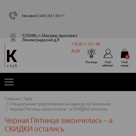
Москва
8 (495) 921-33-11
125040, г. Москва, проспект
Ленинградский д.9
1 EUR = 101.48
RUB
0
Помощь
Мой
Мой
кабинет
заказ
Главная
Sale
Специальные предложения на одежду из Германии
Черная Пятница закончилась – а СКИДКИ остались
Черная Пятница закончилась – а
СКИДКИ остались