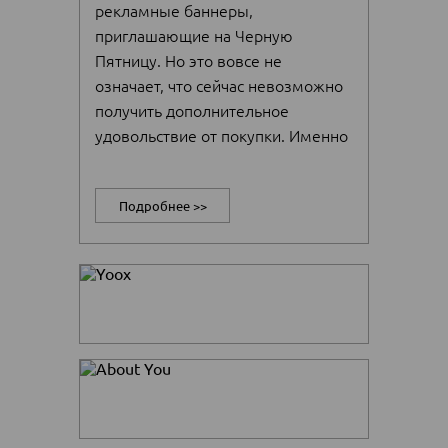
рекламные баннеры,
приглашающие на Черную
Пятницу. Но это вовсе не
означает, что сейчас невозможно
получить дополнительное
удовольствие от покупки. Именно
сейчас начались тихие распродажи
для тех, кто не любит толпу.
Подробнее >>
Новые товары пополнили
разделы SALE в европейских
интернет-магазинах. Скидки до
70%. Магия выгоды
продолжается.
Переходите в любимый магазин в
раздел Sale и откладывайте вещи
в корзину (Мой заказ). Лишнее
потом вы удалите.