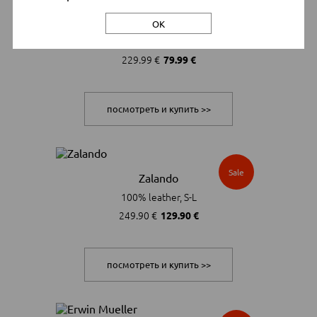
Sale
Aboutyou
ОК
Leather, Textile, 36-42
229.99 €
79.99 €
посмотреть и купить >>
Sale
Zalando
100% leather, S-L
249.90 €
129.90 €
посмотреть и купить >>