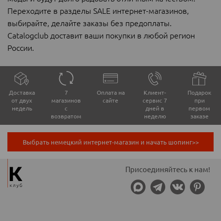
Переходите в разделы SALE интернет-магазинов,
выбирайте, делайте заказы без предоплаты.
Catalogclub доставит ваши покупки в любой регион
России.
Доставка
7
Оплата на
Клиент-
Подарок
от двух
магазинов
сайте
сервис 7
при
недель
с
дней в
первом
возвратом
неделю
заказе
Выбрать немецкий интернет-магазин и начать шопинг>>
Присоединяйтесь к нам!