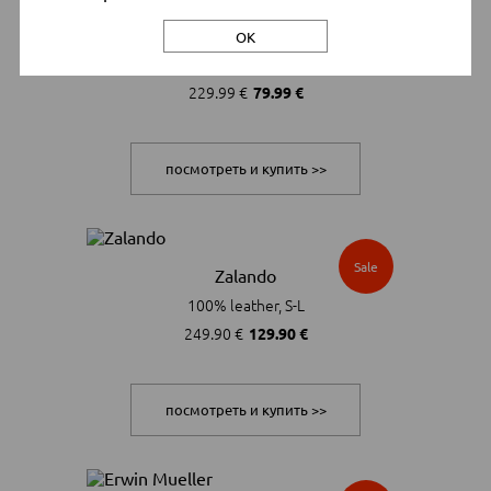
Sale
Aboutyou
ОК
Leather, Textile, 36-42
229.99 €
79.99 €
посмотреть и купить >>
Sale
Zalando
100% leather, S-L
249.90 €
129.90 €
посмотреть и купить >>