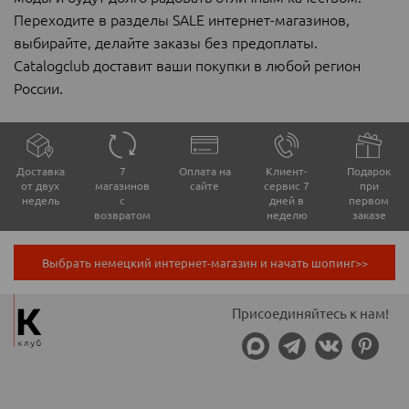
Переходите в разделы SALE интернет-магазинов,
выбирайте, делайте заказы без предоплаты.
Catalogclub доставит ваши покупки в любой регион
России.
Доставка
7
Оплата на
Клиент-
Подарок
от двух
магазинов
сайте
сервис 7
при
недель
с
дней в
первом
возвратом
неделю
заказе
Выбрать немецкий интернет-магазин и начать шопинг>>
Присоединяйтесь к нам!