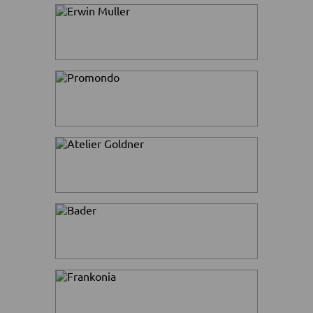
коллекции. Даже удивительно, как
они туда попали, видимо, просто
весенний подарок любимым
клиенткам.
Не стоит тратить время на
рассуждения. Бегом на
Распродажу Madeleine
! Скидки до
80%! И они ждут вас.