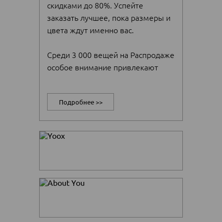
скидками до 80%. Успейте
заказать лучшее, пока размеры и
цвета ждут именно вас.
Среди 3 000 вещей на Распродаже
особое внимание привлекают
куртки, пальто и свитера из
осенне-зимней коллекции 2025.
Подробнее >>
Они отлично подойдут и для
нашей прохладной весны, и для
следующей осени. Где вы найдете
дизайнерское пальто из
высококачественной шерсти за
139,95 Евро или стильную
стеганую куртку за 39,95 Евро?
Также на распродаже можно
купить и вещи из новой весенней