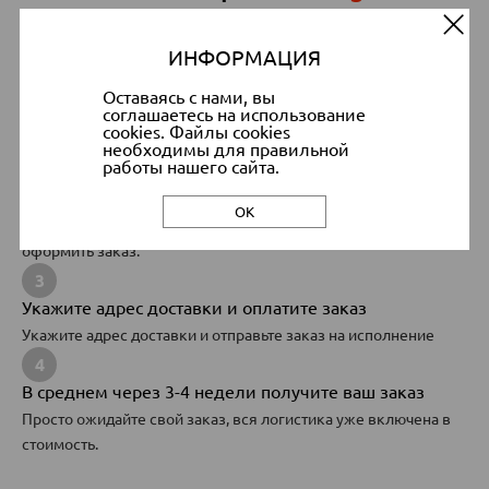
ИНФОРМАЦИЯ
1
Выберите товары на
DECATHLON
Оставаясь с нами, вы
соглашаетесь на использование
Выберите товары и скопируйте ссылки на них или положите
cookies. Файлы cookies
товар в корзину.
необходимы для правильной
работы нашего сайта.
2
Заполните
форму
или отправьте
ссылки менеджеру
ОК
Заполните форму на сайте или напишите менеджеру чтобы
оформить заказ.
3
Укажите адрес доставки и оплатите заказ
Укажите адрес доставки и отправьте заказ на исполнение
4
В среднем через 3-4 недели получите ваш заказ
Просто ожидайте свой заказ, вся логистика уже включена в
стоимость.