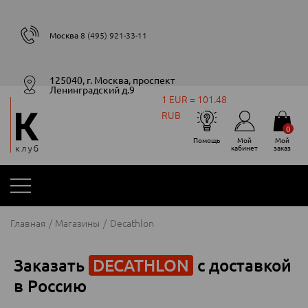
Москва
8 (495) 921-33-11
125040, г. Москва, проспект
Ленинградский д.9
1 EUR = 101.48
RUB
0
Помощь
Мой
Мой
кабинет
заказ
Главная
Магазины
Decathlon
Заказать
DECATHLON
с доставкой
в Россию