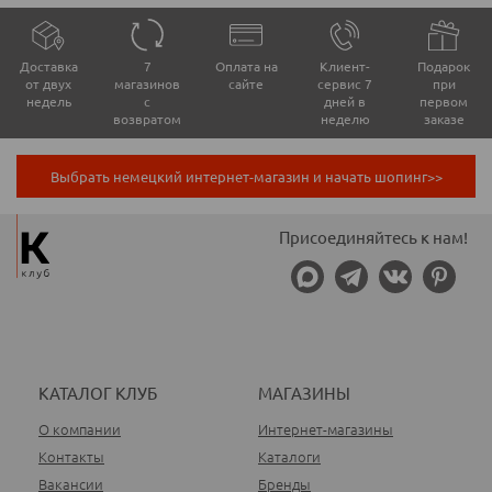
Доставка
7
Оплата на
Клиент-
Подарок
от двух
магазинов
сайте
сервис 7
при
недель
с
дней в
первом
возвратом
неделю
заказе
Выбрать немецкий интернет-магазин и начать шопинг>>
Присоединяйтесь к нам!
КАТАЛОГ КЛУБ
МАГАЗИНЫ
О компании
Интернет-магазины
Контакты
Каталоги
Вакансии
Бренды