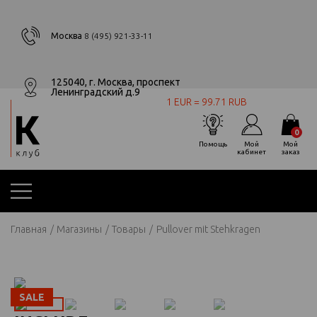
Москва
8 (495) 921-33-11
125040, г. Москва, проспект
Ленинградский д.9
1 EUR = 99.71 RUB
0
Помощь
Мой
Мой
кабинет
заказ
Главная
Магазины
Товары
Pullover mit Stehkragen
SALE