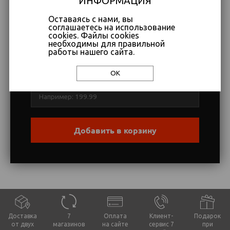
ИНФОРМАЦИЯ
Оставаясь с нами, вы
соглашаетесь на использование
cookies. Файлы cookies
Название товара
Артикул
необходимы для правильной
работы нашего сайта.
ОК
Цена (EUR)
Добавить в корзину
Доставка
7
Оплата
Клиент-
Подарок
от двух
магазинов
на сайте
сервис 7
при